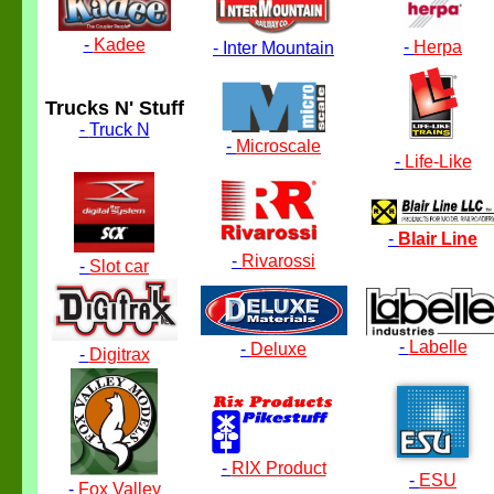
-
Kadee
-
Herpa
-
Inter Mountain
Trucks N' Stuff
-
Truck N
-
Microscale
-
Life-Like
-
Blair Line
-
Rivarossi
-
Slot car
-
Labelle
-
Deluxe
-
Digitrax
-
RIX Product
-
ESU
-
Fox Valley