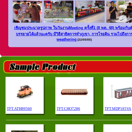
เชิญชมประมวลรูปภาพ ในวันงานMeeting ครั้งที่1 (8 พค. 48) พ
ร้อมกับ
บรรยายได้แล้วนะครับ มีวิธีสาธิตการทำภูเขา, การโรยดิน รวมไปถึงกา
weathering
[22/05/05]
TFT.ATH89560
TFT.CHO7286
TFT.MDP185VA