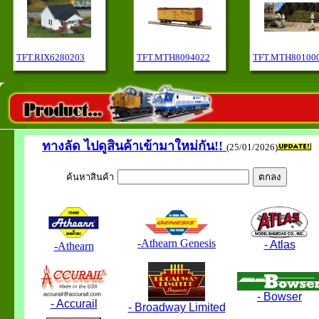
TFT.RIX6280203
TFT.MTH8094022
TFT.MTH80100
ทางลัด
ไปดูสินค้าเข้ามาใหม่กัน!!
(25/01/2026)
ค้นหาสินค้า
-Athearn Genesis
- Atlas
-Athearn
- Bowser
- Accurail
- Broadway Limited