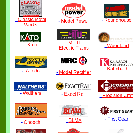
-
Classic Metal
-
Roundhouse
-
Model Power
Works
-
M.T.H.
-
Kato
-
Woodland
Electric Trains
-
Kalmbach
-
Rapido
-
Model Rectifier
-
Walthers
-
Exact Rail
-
Precision Craf
-
First Gear
-
BLMA
-
Chooch