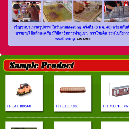
เชิญชมประมวลรูปภาพ ในวันงานMeeting ครั้งที่1 (8 พค. 48) พ
ร้อมกับ
บรรยายได้แล้วนะครับ มีวิธีสาธิตการทำภูเขา, การโรยดิน รวมไปถึงกา
weathering
[22/05/05]
TFT.ATH89560
TFT.CHO7286
TFT.MDP185VA