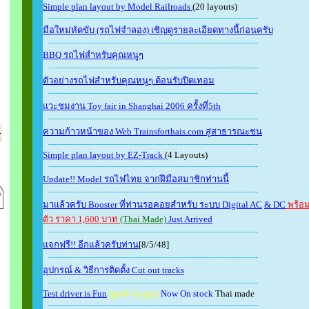
Simple plan layout by Model Railroads
(20 layouts)
----------------------------------------------------------------------------
มือใหม่หัดขับ (รถไฟจำลอง) เชิญดูรายละเอียดทางนี้ก่อนครับ
----------------------------------------------------------------------------
BBQ รถไฟสำหรับคุณหนูๆ
----------------------------------------------------------------------------
ตัวอย่างรถไฟสำหรับคุณหนูๆ ต้อนรับปิดเทอม
----------------------------------------------------------------------------
แวะชมงาน Toy fair in Shanghai 2006 ครั้งที่5th
----------------------------------------------------------------------------
ความก้าวหน้าของ
Web Trainsforthais.com
สู่สาธารณะชน
----------------------------------------------------------------------------
Simple plan layout by EZ-Track
(4 Layouts)
----------------------------------------------------------------------------
Update!! Model รถไฟไทย จากฝีมือสมาชิกท่านนี้
----------------------------------------------------------------------------
มาแล้วครับ
Booster
ที่ท่านรอคอยสำหรับ ระบบ
Digital AC
& DC
พร้อ
ตัว ราคา 1,600 บาท
(Thai Made)
Just Arrived
----------------------------------------------------------------------------
แจกฟรี!! อีกแล้วครับท่าน
[8/5/48]
----------------------------------------------------------------------------
อุปกรณ์ & วิธีการติดตั้ง Cut out tracks
----------------------------------------------------------------------------
Test driver is Fun
(gold design)
Now On stock
Thai made
----------------------------------------------------------------------------