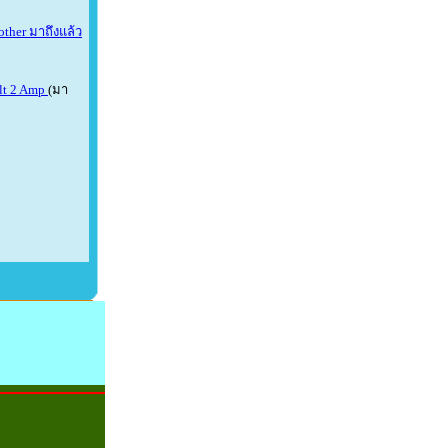
other มาถึงแล้ว
olt 2 Amp
(มา