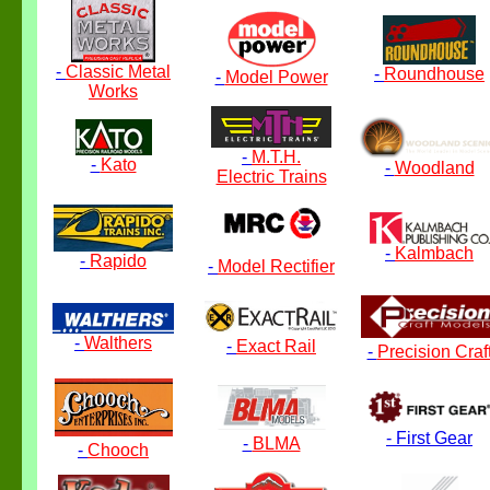
-
Classic Metal
-
Roundhouse
-
Model Power
Works
-
M.T.H.
-
Kato
-
Woodland
Electric Trains
-
Kalmbach
-
Rapido
-
Model Rectifier
-
Walthers
-
Exact Rail
-
Precision Craf
-
First Gear
-
BLMA
-
Chooch