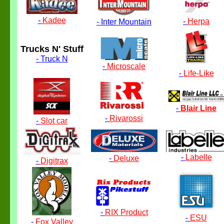
-
Kadee
-
Herpa
-
Inter Mountain
Trucks N' Stuff
-
Truck N
-
Microscale
-
Life-Like
-
Blair Line
-
Rivarossi
-
Slot car
-
Labelle
-
Deluxe
-
Digitrax
-
RIX Product
-
ESU
-
Fox Valley