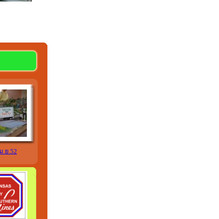
ม.ย.52