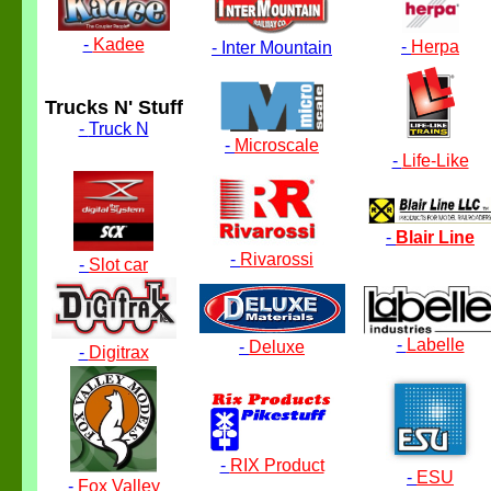
-
Kadee
-
Herpa
-
Inter Mountain
Trucks N' Stuff
-
Truck N
-
Microscale
-
Life-Like
-
Blair Line
-
Rivarossi
-
Slot car
-
Labelle
-
Deluxe
-
Digitrax
-
RIX Product
-
ESU
-
Fox Valley