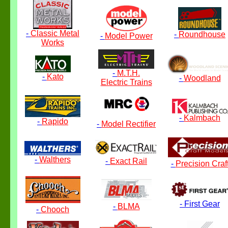
-
Classic Metal
-
Roundhouse
-
Model Power
Works
-
M.T.H.
-
Kato
-
Woodland
Electric Trains
-
Kalmbach
-
Rapido
-
Model Rectifier
-
Walthers
-
Exact Rail
-
Precision Craf
-
First Gear
-
BLMA
-
Chooch