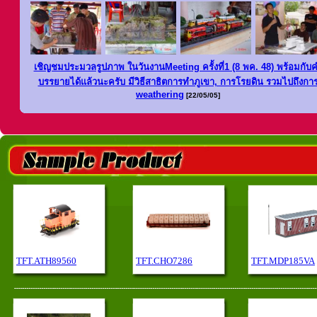
เชิญชมประมวลรูปภาพ ในวันงานMeeting ครั้งที่1 (8 พค. 48) พ
ร้อมกับ
บรรยายได้แล้วนะครับ มีวิธีสาธิตการทำภูเขา, การโรยดิน รวมไปถึงกา
weathering
[22/05/05]
TFT.ATH89560
TFT.CHO7286
TFT.MDP185VA