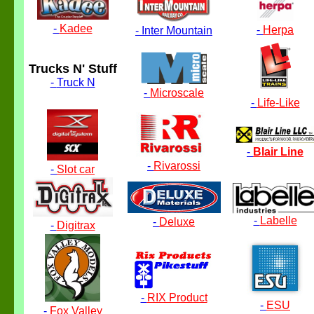
-
Kadee
-
Herpa
-
Inter Mountain
Trucks N' Stuff
-
Truck N
-
Microscale
-
Life-Like
-
Blair Line
-
Rivarossi
-
Slot car
-
Labelle
-
Deluxe
-
Digitrax
-
RIX Product
-
ESU
-
Fox Valley