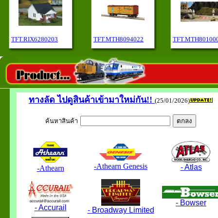
TFT.RIX6280203
TFT.MTH8094022
TFT.MTH80100
ทางลัด
ไปดูสินค้าเข้ามาใหม่กัน!!
(25/01/2026)
ค้นหาสินค้า
-Athearn Genesis
- Atlas
-Athearn
- Bowser
- Accurail
- Broadway Limited