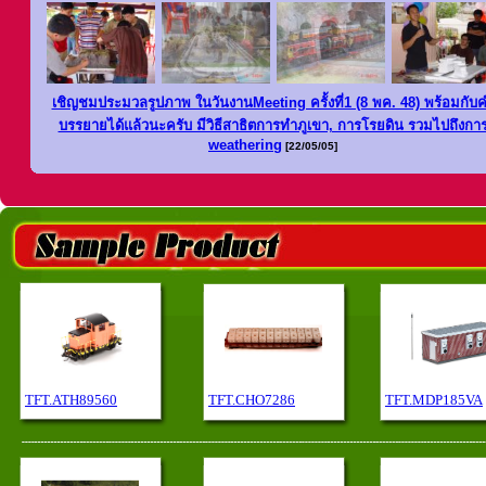
เชิญชมประมวลรูปภาพ ในวันงานMeeting ครั้งที่1 (8 พค. 48) พ
ร้อมกับ
บรรยายได้แล้วนะครับ มีวิธีสาธิตการทำภูเขา, การโรยดิน รวมไปถึงกา
weathering
[22/05/05]
TFT.ATH89560
TFT.CHO7286
TFT.MDP185VA