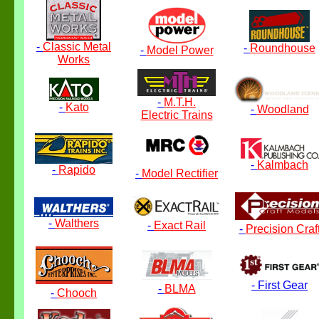
-
Classic Metal
-
Roundhouse
-
Model Power
Works
-
M.T.H.
-
Kato
-
Woodland
Electric Trains
-
Kalmbach
-
Rapido
-
Model Rectifier
-
Walthers
-
Exact Rail
-
Precision Craf
-
First Gear
-
BLMA
-
Chooch