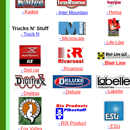
-
Kadee
-
Herpa
-
Inter Mountain
Trucks N' Stuff
-
Truck N
-
Microscale
-
Life-Like
-
Blair Line
-
Rivarossi
-
Slot car
-
Labelle
-
Deluxe
-
Digitrax
-
RIX Product
-
ESU
-
Fox Valley