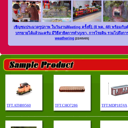
เชิญชมประมวลรูปภาพ ในวันงานMeeting ครั้งที่1 (8 พค. 48) พ
ร้อมกับ
บรรยายได้แล้วนะครับ มีวิธีสาธิตการทำภูเขา, การโรยดิน รวมไปถึงกา
weathering
[22/05/05]
TFT.ATH89560
TFT.CHO7286
TFT.MDP185VA