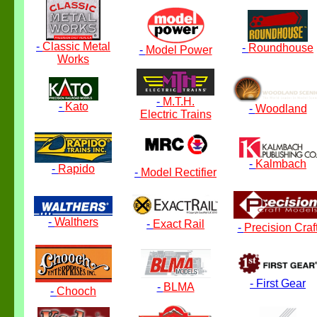
-
Classic Metal
-
Roundhouse
-
Model Power
Works
-
M.T.H.
-
Kato
-
Woodland
Electric Trains
-
Kalmbach
-
Rapido
-
Model Rectifier
-
Walthers
-
Exact Rail
-
Precision Craf
-
First Gear
-
BLMA
-
Chooch