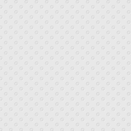
กทุกๆท่าน ขณะนี้โชว์รูมได้เปิดให้ชมอย่างเป