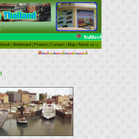
n
ยินดีต้อนรับสมาชิ
tbook
|
Webboard
|
Product
|
Contact
|
Map
|
About us
::.
t