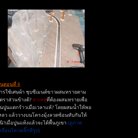
ั้นตอนที่ 6
ารใช้เศษผ้า ชุบซีเมนต์ขาวผสมทรายตาม
ัตราส่วนข้างต้?
สาเหตุ
ที่ต้องผสมทรายเพื่อ
ันปูนแตกร้าวเมื่อเวลาแห้? โดยผสมน้ำให้พอ
หลว แล้ววางบนโครงมุ้งลวดซ้อนทับกันให้
นิ?เมื่อปูนแห้งแล้วจะได้พื้นภูเขา
(ดูภาพ
คลื่อนไหวคลิ๊กที่รูป)