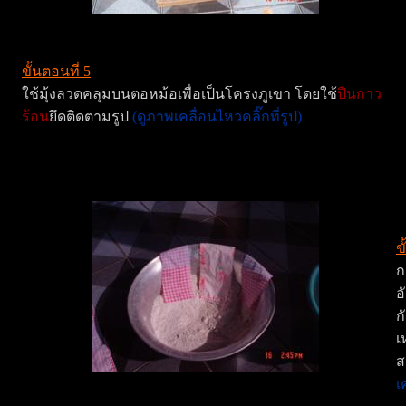
ขั้นตอนที่ 5
ใช้มุ้งลวดคลุมบนตอหม้อเพื่อเป็นโครงภูเขา โดยใช้
ปืนกาว
ร้อน
ยึดติดตามรูป
(ดูภาพเคลื่อนไหวคลิ๊กที่รูป)
ข
ก
อ
ก
เ
ส
เ