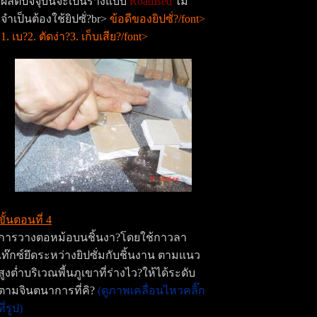
ผลิตปัจจุบันจะเป็นรางแบบ
RoadBed
ไม่
จำเป็นต้องใช้ยิปซั่?br>
ข้อดีของยิปซั่?/font>
1. เบ?2. ตัดง่า?3. เก็บเสีย?/font>
ขั้นตอนที่ 4
การวางตอหม้อบนชิ้นงา?โดยใช้กาวลา
เท๊กซ์ยึดระหว่างยิปซั่มกับชิ้นงาน ตามแนว
สูงต่ำบริเวณพี้นภูเขาที่ร่างไว?ให้ได้ระดับ
ตามจินตนาการที่คิ?
(ดูภาพเคลื่อนไหวคลิ๊ก
ที่รูป)