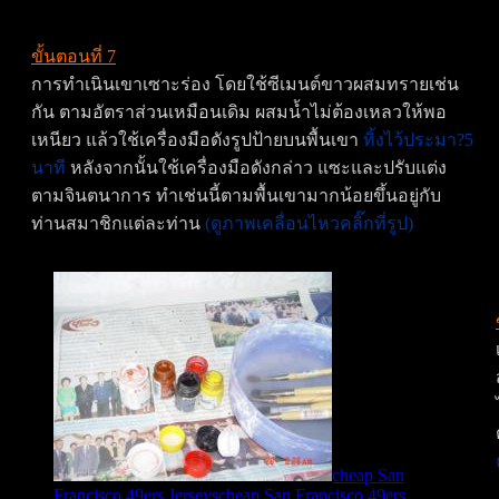
ขั้นตอนที่ 7
การทำเนินเขาเซาะร่อง โดยใช้ซีเมนต์ขาวผสมทรายเช่น
กัน ตามอัตราส่วนเหมือนเดิม ผสมน้ำไม่ต้องเหลวให้พอ
เหนียว แล้วใช้เครื่องมือดังรูปป้ายบนพื้นเขา
ทิ้งไว้ประมา?5
นาที
หลังจากนั้นใช้เครื่องมือดังกล่าว แซะและปรับแต่ง
ตามจินตนาการ ทำเช่นนี้ตามพื้นเขามากน้อยขึ้นอยู่กับ
ท่านสมาชิกแต่ละท่าน
(ดูภาพเคลื่อนไหวคลิ๊กที่รูป)
cheap San
Francisco 49ers Jerseys
cheap San Francisco 49ers