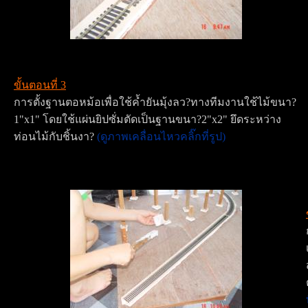
ขั้นตอนที่ 3
การตั้งฐานตอหม้อเพื่อใช้ค้ำยันมุ้งลว?ทางทีมงานใช้ไม้ขนา?
1"x1" โดยใช้แผ่นยิปซั่มตัดเป็นฐานขนา?2"x2" ยึดระหว่าง
ท่อนไม้กับชิ้นงา?
(ดูภาพเคลื่อนไหวคลิ๊กที่รูป)