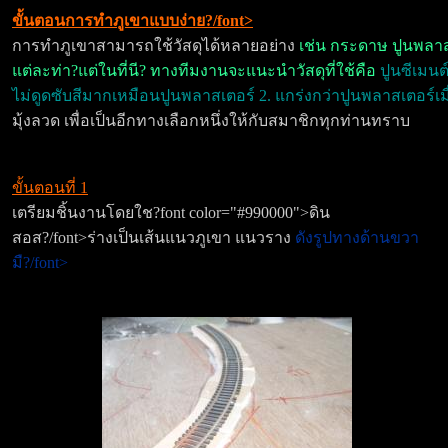
ขั้นตอนการทำภูเขาแบบง่าย?/font>
การทำภูเขาสามารถใช้วัสดุได้หลายอย่าง
เช่น กระดาษ ปูนพลาส
แต่ละท่า?แต่ในที่นี? ทางทีมงานจะแนะนำวัสดุที่ใช้คือ
ปูนซีเมน
ไม่ดูดซับสีมากเหมือนปูนพลาสเตอร์ 2. แกร่งกว่าปูนพลาสเตอร์เม
มุ้งลวด เพื่อเป็นอีกทางเลือกหนึ่งให้กับสมาชิกทุกท่านทราบ
ขั้นตอนที่ 1
เตรียมชิ้นงานโดยใช?font color="#990000">ดิน
สอส?/font>ร่างเป็นเส้นแนวภูเขา แนวราง
ดังรูปทางด้านขวา
มื?/font>