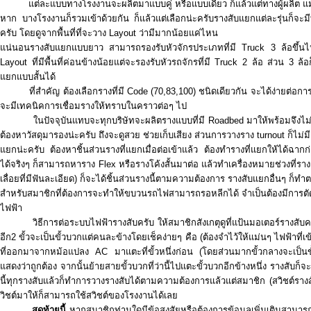
แต่ละแบบทางโรงงานจะผลิตมาแบบคู่ หรือแบบเดี่ยว ก็แล้วแต่ทางผู้ผลิต แม้
หาก บางโรงงานก็รวมเข้าด้วยกัน ก็แล้วแต่เลือกน่ะครับรางสับแยกแต่ละรุ่นก็จะ
ครับ โดยดูจากพื้นที่ที่จะวาง Layout ว่ามีมากน้อยแค่ไหน
แน่นอนรางสับแยกแบบยาว สามารถรองรับหัวจักรประเภทที่มี Truck 3 ล้อขึ้น
Layout ที่มีพื้นที่ค่อนข้างน้อยแต่จะรองรับหัวรถจักรที่มี Truck 2 ล้อ ส่วน 3 ล้อก
แยกแบบสั้นได้
ที่สำคัญ ต้องเลือกรางที่มี Code (70,83,100) ชนิดเดียวกัน จะได้ง่ายต่อการเชื่
จะมีเทคนิคการเชื่อมรางให้ทราบในคราวต่อๆ ไป
ในปัจจุบันแทบจะทุกบริษัทจะผลิตรางแบบที่มี Roadbed มาให้พร้อมจึงไม่ต้อง
ต้องหาวัสดุมารองน่ะครับ ถึงจะดูสวย ช่วยเก็บเสียง ส่วนการวางราง turnout ก็ไม่
แยกน่ะครับ ต้องหาชิ้นส่วนรางที่แยกเมื่อต่อเข้าแล้ว ต้องทำรางที่แยกให้ได้ฉากก่อ
ได้จริงๆ ก็สามารถหาราง Flex หรือรางโค้งสั้นมาต่อ แล้วทำเครื่องหมายช่วงที่รางต
เลื่อยที่มีฟันละเอียด) ก็จะได้ชิ้นส่วนรางนี้ตามความต้องการ รางสับแยกอื่นๆ ก็ทำตาม
สำหรับสมาชิกที่ต้องการจะทำให้ขบวนรถไฟสามารถรอหลีกได้ จำเป็นต้องมีการตัด
ไฟฟ้า
วิธีการต่อระบบไฟฟ้ารางสับครับ ให้สมาชิกสังเกตุดูที่แป้นมอเตอร์รางสับครับจะมี
อีก2 ขั้วจะเป็นขั้วบวกแต่คนละข้างโดยเช็คง่ายๆ คือ (ต้องจำไว้ให้แม่นๆ ไฟฟ้าที่
ที่ออกมาจากหม้อแปลง AC มาแตะที่ขั้วหนึ่งก่อน (โดยส่วนมากขั้วกลางจะเป็นข
แสดงว่าถูกต้อง จากนั้นย้ายสายขั้วบวกที่ว่านี้ไปแตะขั้วบวกอีกข้างหนึ่ง รางสับ
นี้ทุกรางสับแล้วก็ทำการวางรางสับได้ตามความต้องการแล้วแต่สมาชิก (สวิชต์รางส
วิชต์มาให้ก็สามารถใช้สวิชต์ของโรงงานได้เลย
สุดท้ายนี้
หากสมาชิกท่านใดมีข้อสงสัยหรือต้องการข้อมูลเพิ่มเติมสามารถ