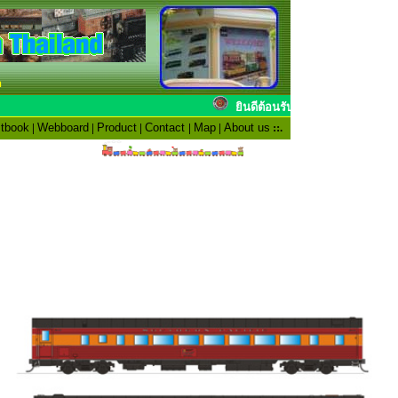
n
ยินดีต้อนรับสมาชิ
tbook
|
Webboard
|
Product
|
Contact
|
Map
|
About us
::.