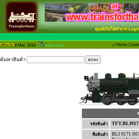
คุณยังไม่ได้ทำการ Logi
.::
Home
|
Gues
4 Mar
, 2019
Online 59 คน
ค้นหาสินค้า
ร
TFT.BLI917
รหัสสินค้า
BLI 9171 HO 
ชื่อสินค้า