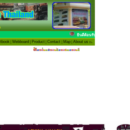
n
ยินดีต้อนรับสมาชิ
tbook
|
Webboard
|
Product
|
Contact
|
Map
|
About us
::.