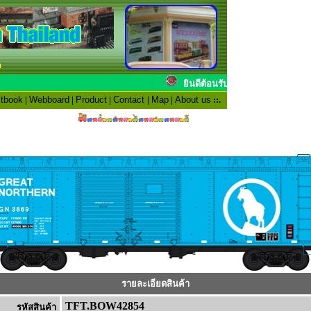
n
ยินดีต้อนรับสมาชิ
tbook
|
Webboard
|
Product
|
Contact
|
Map
|
About us
::.
รายละเอียดสินค้า
TFT.BOW42854
รหัสสินค้า