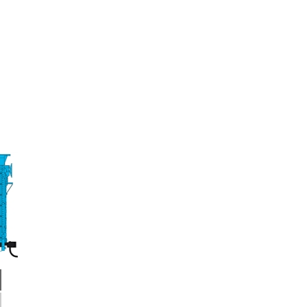
กทุกๆท่าน ขณะนี้โชว์รูมได้เปิดให้ชมอย่างเป