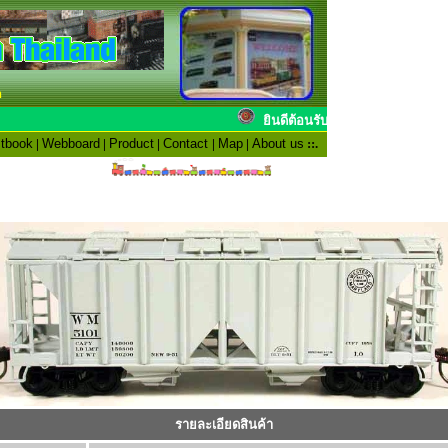
n
ยินดีต้อนรับสมาชิ
tbook
|
Webboard
|
Product
|
Contact
|
Map
|
About us
::.
รายละเอียดสินค้า