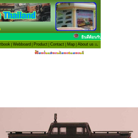
n
ยินดีต้อนรับสมาชิ
tbook
|
Webboard
|
Product
|
Contact
|
Map
|
About us
::.