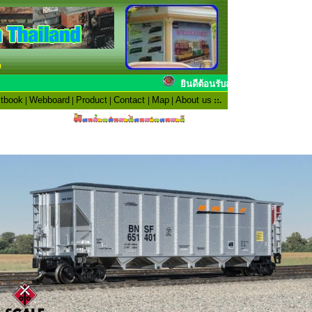
n
ยินดีต้อนรับสมาชิก
tbook
|
Webboard
|
Product
|
Contact
|
Map
|
About us
::.