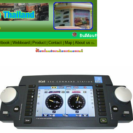
n
ยินดีต้อนรับสมาชิ
tbook
|
Webboard
|
Product
|
Contact
|
Map
|
About us
::.