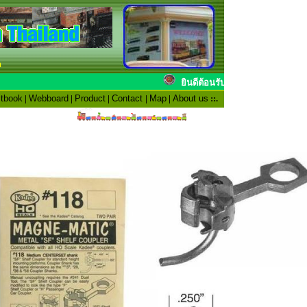
n
ยินดีต้อนรับสมาชิ
tbook
|
Webboard
|
Product
|
Contact
|
Map
|
About us
::.