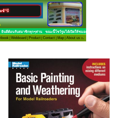
n
ยินดีต้อนรับสมาชิกทุกๆท่าน ขณะนี้โชว์รูมไ
tbook
|
Webboard
|
Product
|
Contact
|
Map
|
About us
::.