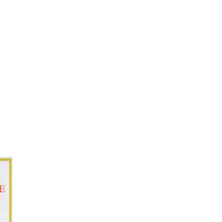
ทุกๆท่าน ขณะนี้โชว์รูมได้เปิดให้ชมอย่างเป