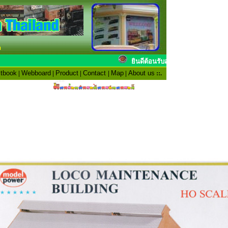
n
ยินดีต้อนรับสมาชิก
tbook
|
Webboard
|
Product
|
Contact
|
Map
|
About us
::.