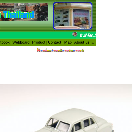
n
ยินดีต้อนรับสมาช
tbook
|
Webboard
|
Product
|
Contact
|
Map
|
About us
::.