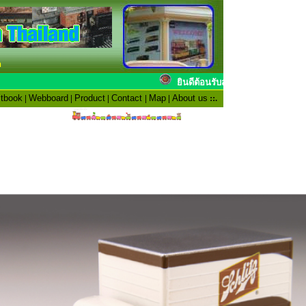
n
ยินดีต้อนรับสมาชิก
tbook
|
Webboard
|
Product
|
Contact
|
Map
|
About us
::.