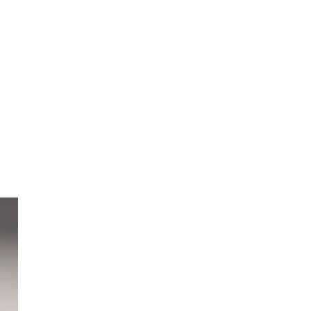
ทุกๆท่าน ขณะนี้โชว์รูมได้เปิดให้ชมอย่างเป