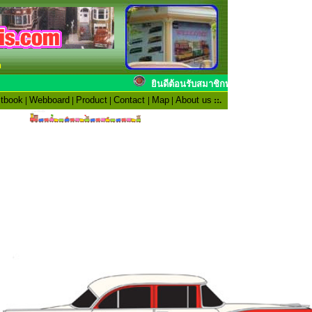
n
ยินดีต้อนรับสมาชิกทุก
tbook
|
Webboard
|
Product
|
Contact
|
Map
|
About us
::.