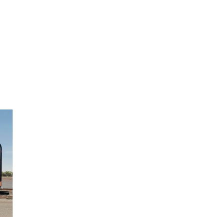
กทุกๆท่าน ขณะนี้โชว์รูมได้เปิดให้ชมอย่างเ