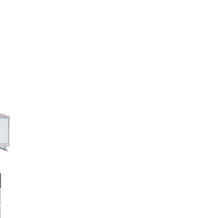
ิกทุกๆท่าน ขณะนี้โชว์รูมได้เปิดให้ชมอย่างเ