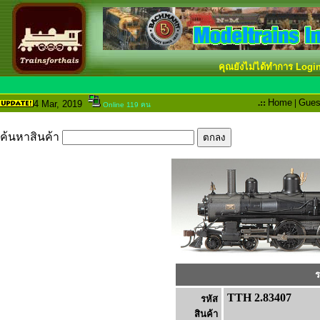
คุณยังไม่ได้ทำการ Logi
.::
Home
|
Gues
4 Mar
, 2019
Online 119 คน
ค้นหาสินค้า
ร
TTH 2.83407
รหัส
สินค้า