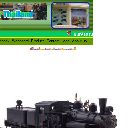
n
ยินดีต้อนรับสมาชิก
tbook
|
Webboard
|
Product
|
Contact
|
Map
|
About us
::.