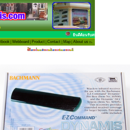
n
ยินดีต้อนรับสมาชิกท
tbook
|
Webboard
|
Product
|
Contact
|
Map
|
About us
::.