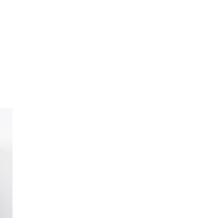
ุกๆท่าน ขณะนี้โชว์รูมได้เปิดให้ชมอย่างเป็