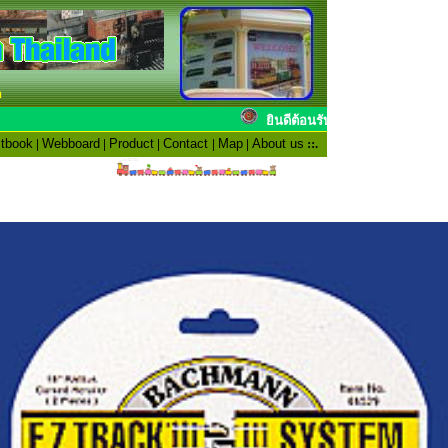
n
ยินดีต้อนรับสมาชิก
tbook
|
Webboard
|
Product
|
Contact
|
Map
|
About us
::.